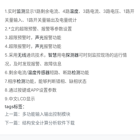
1.实时
监测
显示1路剩余电流、4路
温度
、3路电流、3路电压、1路开
关量输入、1路开关量输出及电量统计
2.*立的超限预警、报警等参数设置
3.超限预警时，
声光
报警功能
4.超限报警时，
声光
报警功能
5.采用
无线
通讯技术，
智慧
用电
探测器
可时刻监控现场的运行情
况，及时发现报警、故障信息
6.剩余电流/
温度
传感器
短路、断路
检测
功能
7.相序
检测
功能，能够判断错相、缺相状态
8.通过按键或APP设置参数
9.中文LCD显示
tags标签：
上一篇：
多功能输入输出控制模块
下一篇：
结构安全计算分析软件下载